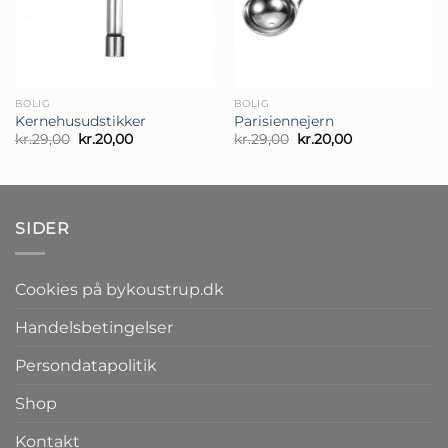
BOLIG
BOLIG
Kernehusudstikker
Parisiennejern
Den
Den
Den
Den
kr.
29,00
kr.
20,00
kr.
29,00
kr.
20,00
oprindelige
aktuelle
oprindelige
aktuelle
pris
pris
pris
pris
var:
er:
var:
er:
kr.29,00.
kr.20,00.
kr.29,00.
kr.20,00.
SIDER
Cookies på bykoustrup.dk
Handelsbetingelser
Persondatapolitik
Shop
Kontakt