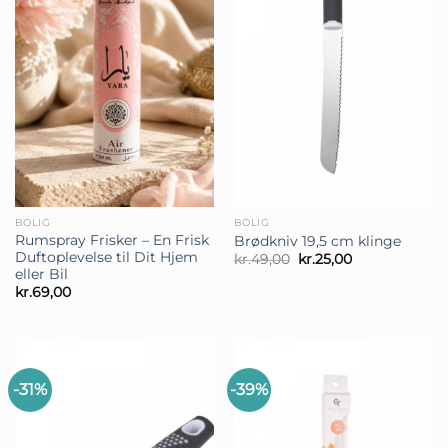
BOLIG
BOLIG
Rumspray Frisker – En Frisk
Brødkniv 19,5 cm klinge
Duftoplevelse til Dit Hjem
Den
Den
kr.
49,00
kr.
25,00
oprindelige
aktuelle
eller Bil
pris
pris
kr.
69,00
var:
er:
kr.49,00.
kr.25,00.
-31%
-39%