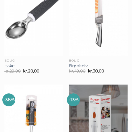
BOLIG
BOLIG
Isske
Brødkniv
Den
Den
Den
Den
kr.
29,00
kr.
20,00
kr.
49,00
kr.
30,00
oprindelige
aktuelle
oprindelige
aktuelle
pris
pris
pris
pris
var:
er:
var:
er:
kr.29,00.
kr.20,00.
kr.49,00.
kr.30,00.
-36%
-13%