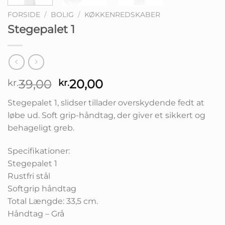
FORSIDE
/
BOLIG
/
KØKKENREDSKABER
Stegepalet 1
Den
Den
39,00
20,00
kr.
kr.
oprindelige
aktuelle
Stegepalet 1, slidser tillader overskydende fedt at
pris
pris
løbe ud. Soft grip-håndtag, der giver et sikkert og
var:
er:
behageligt greb.
kr.39,00.
kr.20,00.
Specifikationer:
Stegepalet 1
Rustfri stål
Softgrip håndtag
Total Længde: 33,5 cm.
Håndtag – Grå