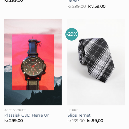
kr.
299,00
læder
Den
Den
kr.
299,00
kr.
159,00
oprindelige
aktuelle
pris
pris
var:
er:
kr.299,00.
kr.159,00.
-29%
ACCESSORIES
HERRE
Klassisk G&D Herre Ur
Slips Ternet
Den
Den
kr.
299,00
kr.
139,00
kr.
99,00
oprindelige
aktuelle
pris
pris