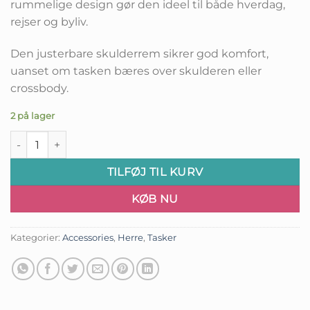
rummelige design gør den ideel til både hverdag,
rejser og byliv.
Den justerbare skulderrem sikrer god komfort,
uanset om tasken bæres over skulderen eller
crossbody.
2 på lager
Ægte læder sort skuldertaske – klassisk & funktionel antal
TILFØJ TIL KURV
KØB NU
Kategorier:
Accessories
,
Herre
,
Tasker