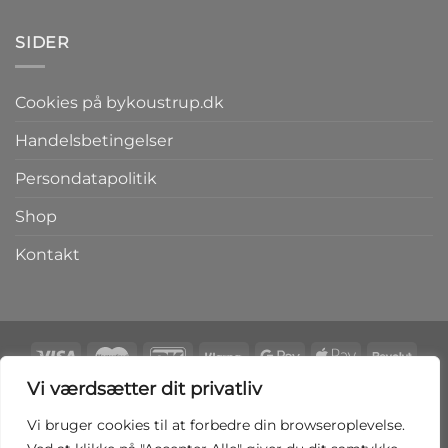
kr.149,00.
kr.111,75.
SIDER
Cookies på bykoustrup.dk
Handelsbetingelser
Persondatapolitik
Shop
Kontakt
Vi værdsætter dit privatliv
Copyright 2026 ©
bykoustrup.dk
Vi bruger cookies til at forbedre din browseroplevelse.