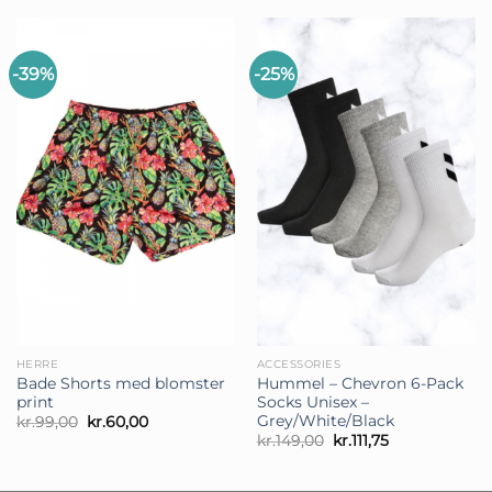
var:
er:
kr.139,00.
kr.99,00.
-39%
-25%
HERRE
ACCESSORIES
Bade Shorts med blomster
Hummel – Chevron 6-Pack
print
Socks Unisex –
Grey/White/Black
Den
Den
kr.
99,00
kr.
60,00
oprindelige
aktuelle
Den
Den
kr.
149,00
kr.
111,75
pris
pris
oprindelige
aktuelle
var:
er:
pris
pris
kr.99,00.
kr.60,00.
var:
er: