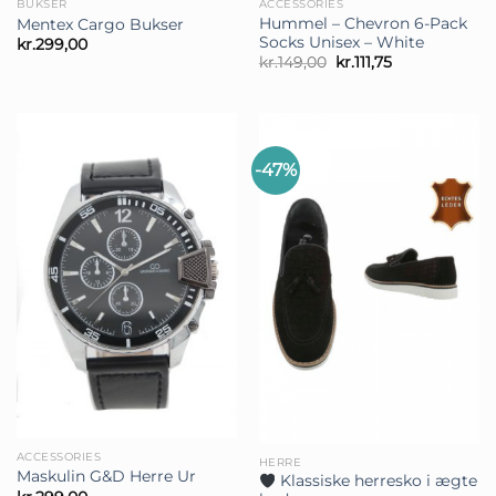
BUKSER
ACCESSORIES
Hummel – Chevron 6-Pack
Mentex Cargo Bukser
Socks Unisex – White
kr.
299,00
Den
Den
kr.
149,00
kr.
111,75
oprindelige
aktuelle
pris
pris
var:
er:
kr.149,00.
kr.111,75.
-47%
ACCESSORIES
HERRE
Maskulin G&D Herre Ur
Klassiske herresko i ægte