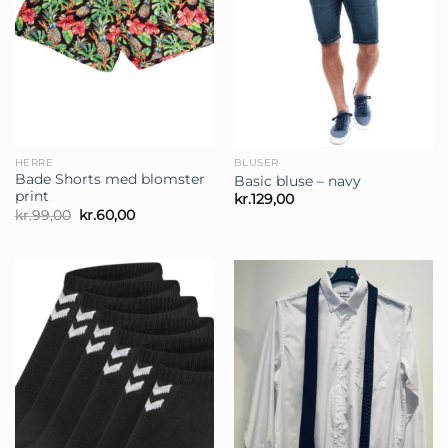
HERRE
BLUSER
Bade Shorts med blomster
Basic bluse – navy
print
kr.
129,00
Den
Den
kr.
99,00
kr.
60,00
oprindelige
aktuelle
pris
pris
var:
er:
kr.99,00.
kr.60,00.