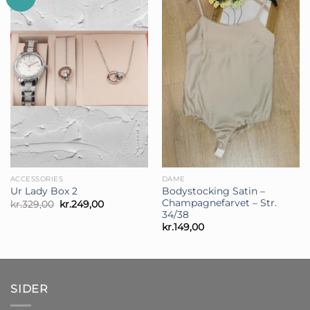
ACCESSORIES
DAME
Bodystocking Satin –
Ur Lady Box 2
Champagnefarvet – Str.
Den
Den
kr.
329,00
kr.
249,00
oprindelige
aktuelle
34/38
pris
pris
kr.
149,00
var:
er:
kr.329,00.
kr.249,00.
SIDER