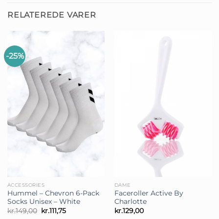
RELATEREDE VARER
-25%
ACCESSORIES
DAME
Hummel – Chevron 6-Pack
Faceroller Active By
Socks Unisex – White
Charlotte
Den
Den
kr.
149,00
kr.
111,75
kr.
129,00
oprindelige
aktuelle