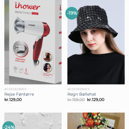
-19%
ACCESSORIES
ACCESSORIES
Rejse Føntørre
Regn Bøllehat
Den
Den
kr.
129,00
kr.
159,00
kr.
129,00
oprindelige
aktuelle
pris
pris
var:
er:
kr.159,00.
kr.129,00.
-24%