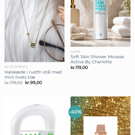
DAME
Soft Skin Shower Mousse
Active By Charlotte
ACCESSORIES
kr.
119,00
Halskæde i rustfri stål med
mini livets træ
Den
Den
kr.
179,00
kr.
99,00
oprindelige
aktuelle
pris
pris
var:
er:
kr.179,00.
kr.99,00.
-40%