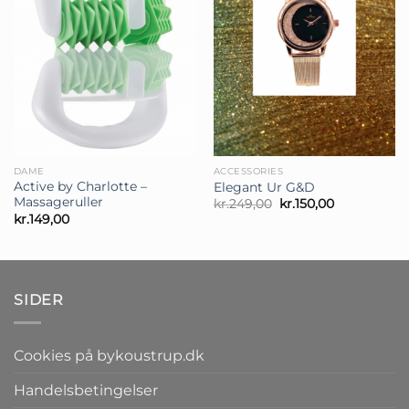
DAME
ACCESSORIES
Active by Charlotte –
Elegant Ur G&D
Massageruller
Den
Den
kr.
249,00
kr.
150,00
oprindelige
aktuelle
kr.
149,00
pris
pris
var:
er:
kr.249,00.
kr.150,00.
SIDER
Cookies på bykoustrup.dk
Handelsbetingelser