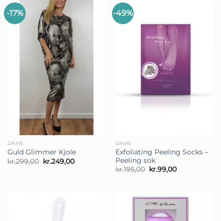
-17%
-49%
DAME
DAME
Exfoliating Peeling Socks –
Guld Glimmer Kjole
Peeling sok
Den
Den
kr.
299,00
kr.
249,00
oprindelige
aktuelle
Den
Den
kr.
195,00
kr.
99,00
pris
pris
oprindelige
aktuelle
var:
er:
pris
pris
kr.299,00.
kr.249,00.
var:
er:
kr.195,00.
kr.99,00.