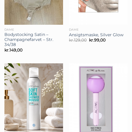
DAME
DAME
Bodystocking Satin –
Ansigtsmaske, Silver Glow
Champagnefarvet – Str.
Den
Den
kr.
129,00
kr.
99,00
oprindelige
aktuelle
34/38
pris
pris
kr.
149,00
var:
er:
kr.129,00.
kr.99,00.