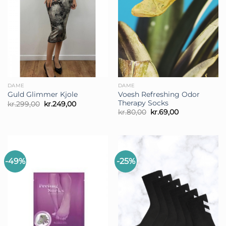
DAME
DAME
Voesh Refreshing Odor
Guld Glimmer Kjole
Therapy Socks
Den
Den
kr.
299,00
kr.
249,00
oprindelige
aktuelle
Den
Den
kr.
80,00
kr.
69,00
pris
pris
oprindelige
aktuelle
var:
er:
pris
pris
kr.299,00.
kr.249,00.
var:
er:
kr.80,00.
kr.69,00.
-49%
-25%