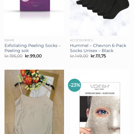
DAME
ACCESSORIES
Exfoliating Peeling Socks –
Hummel – Chevron 6-Pack
Peeling sok
Socks Unisex – Black
Den
Den
Den
Den
kr.
195,00
kr.
99,00
kr.
149,00
kr.
111,75
oprindelige
aktuelle
oprindelige
aktuelle
pris
pris
pris
pris
var:
er:
var:
er:
kr.195,00.
kr.99,00.
kr.149,00.
kr.111,75.
-23%