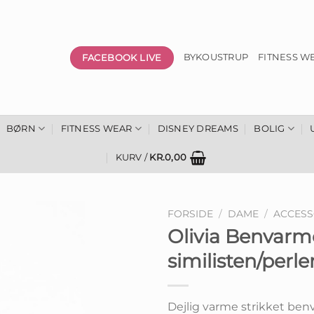
FACEBOOK LIVE
BYKOUSTRUP
FITNESS W
BØRN
FITNESS WEAR
DISNEY DREAMS
BOLIG
KURV /
KR.
0,00
FORSIDE
/
DAME
/
ACCESS
Olivia Benvar
similisten/perle
Dejlig varme strikket be