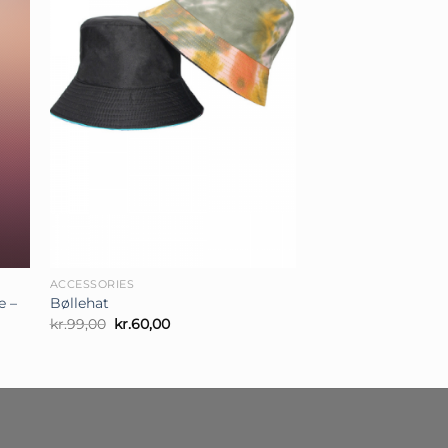
+
ACCESSORIES
e –
Bøllehat
Den
Den
kr.
99,00
kr.
60,00
oprindelige
aktuelle
pris
pris
var:
er:
kr.99,00.
kr.60,00.