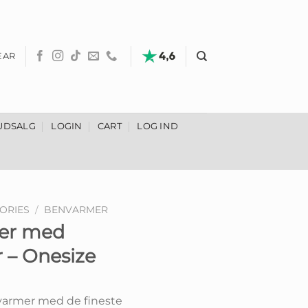
EAR
UDSALG
LOGIN
CART
LOG IND
ORIES
/
BENVARMER
mer med
r – Onesize
nvarmer med de fineste