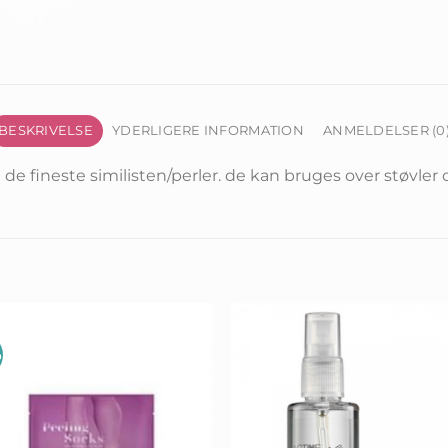
BESKRIVELSE
YDERLIGERE INFORMATION
ANMELDELSER (0
 fineste similisten/perler. de kan bruges over støvler o
%