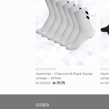
+
+
ACCESSORIES
ACCE
Hummel – Chevron 6-Pack Socks
Humm
Unisex – White
Unis
Den
Den
kr.
149,00
kr.
111,75
kr.
14
oprindelige
aktuelle
pris
pris
var:
er:
kr.149,00.
kr.111,75.
SIDER