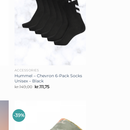
+
ACCESSORIES
Hummel – Chevron 6-Pack Socks
Unisex – Black
Den
Den
kr.
149,00
kr.
111,75
oprindelige
aktuelle
pris
pris
var:
er:
kr.149,00.
kr.111,75.
-39%