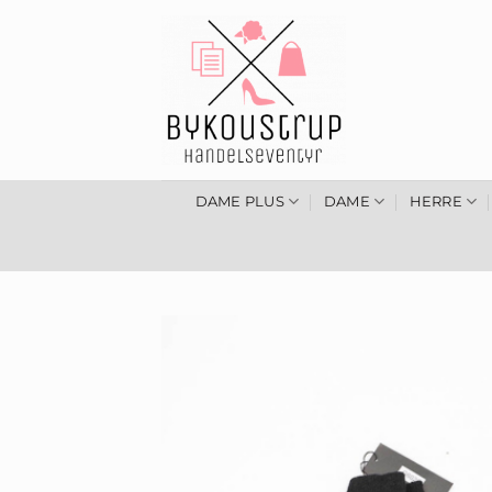
Fortsæt
til
indhold
DAME PLUS
DAME
HERRE