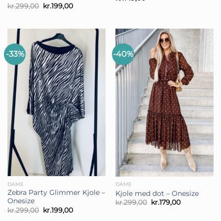
Den
Den
kr.
299,00
kr.
199,00
oprindelige
aktuelle
pris
pris
var:
er:
kr.299,00.
kr.199,00.
-33%
-40%
DAME
DAME
Zebra Party Glimmer Kjole –
Kjole med dot – Onesize
Onesize
Den
Den
kr.
299,00
kr.
179,00
oprindelige
aktuelle
Den
Den
kr.
299,00
kr.
199,00
pris
pris
oprindelige
aktuelle