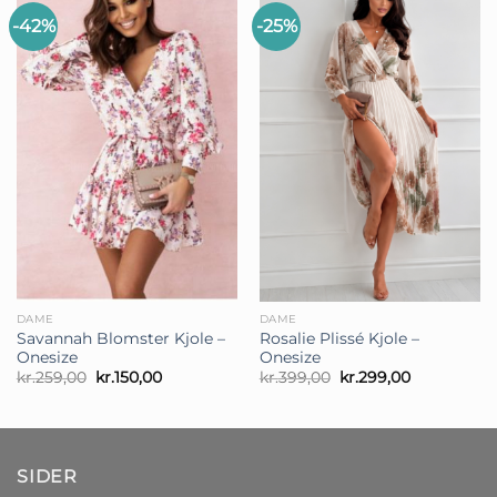
-42%
-25%
DAME
DAME
Savannah Blomster Kjole –
Rosalie Plissé Kjole –
Onesize
Onesize
Den
Den
Den
Den
kr.
259,00
kr.
150,00
kr.
399,00
kr.
299,00
oprindelige
aktuelle
oprindelige
aktuelle
pris
pris
pris
pris
var:
er:
var:
er:
kr.259,00.
kr.150,00.
kr.399,00.
kr.299,00.
SIDER