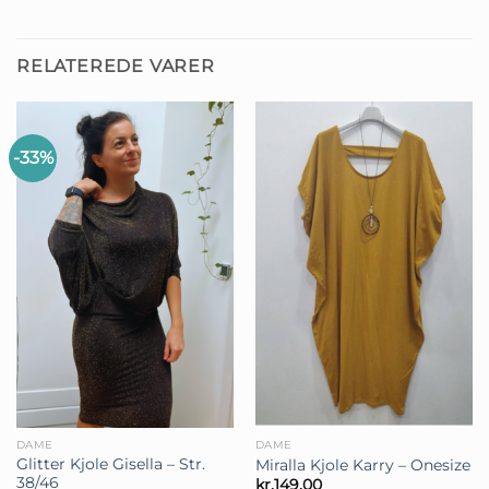
RELATEREDE VARER
-33%
DAME
DAME
Glitter Kjole Gisella – Str.
Miralla Kjole Karry – Onesize
38/46
kr.
149,00