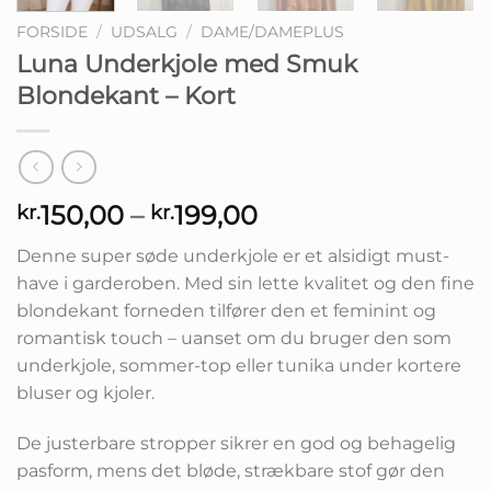
FORSIDE
/
UDSALG
/
DAME/DAMEPLUS
Luna Underkjole med Smuk
Blondekant – Kort
Prisinterval:
150,00
–
199,00
kr.
kr.
kr.150,00
Denne super søde underkjole er et alsidigt must-
til
have i garderoben. Med sin lette kvalitet og den fine
kr.199,00
blondekant forneden tilfører den et feminint og
romantisk touch – uanset om du bruger den som
underkjole, sommer-top eller tunika under kortere
bluser og kjoler.
De justerbare stropper sikrer en god og behagelig
pasform, mens det bløde, strækbare stof gør den